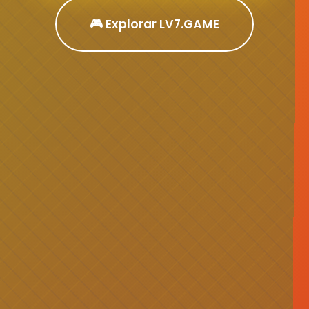
🎮 Explorar LV7.GAME