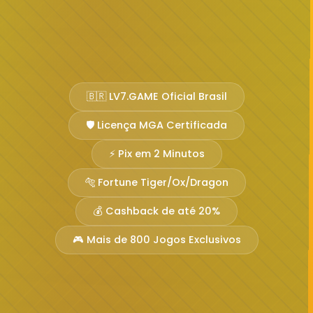
🇧🇷 LV7.GAME Oficial Brasil
🛡️ Licença MGA Certificada
⚡ Pix em 2 Minutos
🐅 Fortune Tiger/Ox/Dragon
💰 Cashback de até 20%
🎮 Mais de 800 Jogos Exclusivos