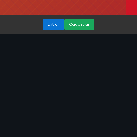
Entrar
Cadastrar
LV7.GAME | Discovering
InnerFireBonusBuy: The
Exciting Game from
LV7.GAME