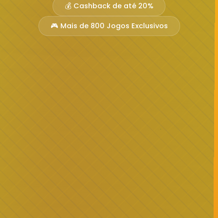
💰 Cashback de até 20%
🎮 Mais de 800 Jogos Exclusivos