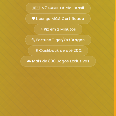
🇧🇷 LV7.GAME Oficial Brasil
🛡️ Licença MGA Certificada
⚡ Pix em 2 Minutos
🐅 Fortune Tiger/Ox/Dragon
💰 Cashback de até 20%
🎮 Mais de 800 Jogos Exclusivos