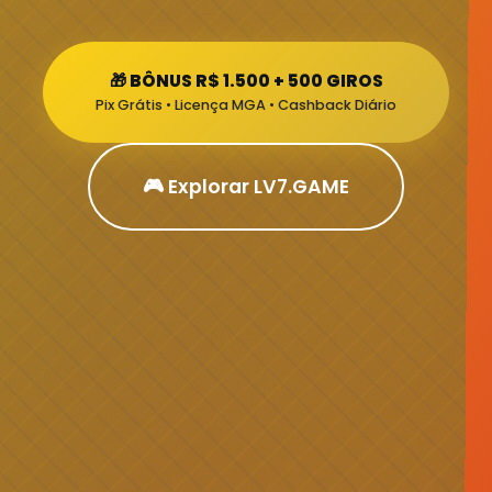
🎁 BÔNUS R$ 1.500 + 500 GIROS
Pix Grátis • Licença MGA • Cashback Diário
🎮 Explorar LV7.GAME