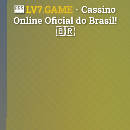
🎰
LV7.GAME
- Cassino
Online Oficial do Brasil!
🇧🇷