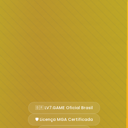
🇧🇷 LV7.GAME Oficial Brasil
🛡️ Licença MGA Certificada