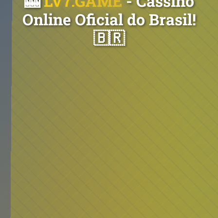
🎰
LV7.GAME
- Cassino
Online Oficial do Brasil!
🇧🇷