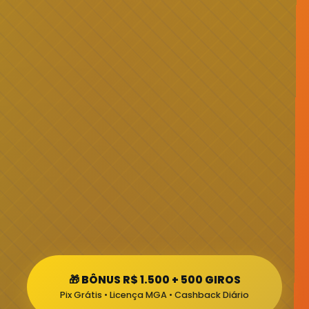
🎁 BÔNUS R$ 1.500 + 500 GIROS
Pix Grátis • Licença MGA • Cashback Diário