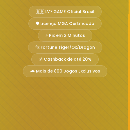
🇧🇷 LV7.GAME Oficial Brasil
🛡️ Licença MGA Certificada
⚡ Pix em 2 Minutos
🐅 Fortune Tiger/Ox/Dragon
💰 Cashback de até 20%
🎮 Mais de 800 Jogos Exclusivos