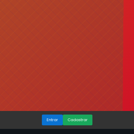
Entrar
Cadastrar