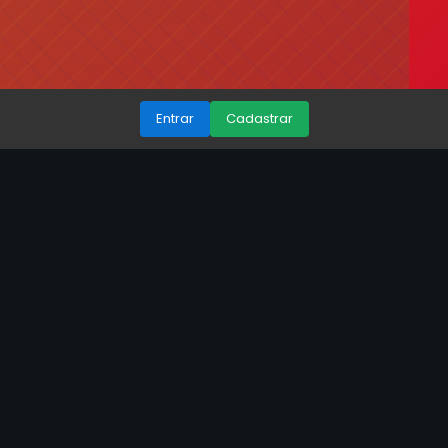
Entrar
Cadastrar
LV7.GAME | Exploring the
Fascinating World of
BaoBoonChin - A Journey