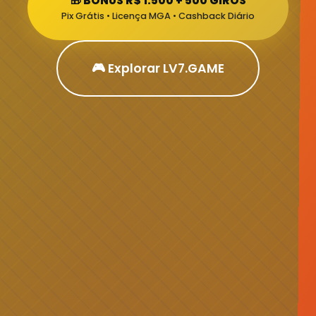
🎁 BÔNUS R$ 1.500 + 500 GIROS
Pix Grátis • Licença MGA • Cashback Diário
🎮 Explorar LV7.GAME