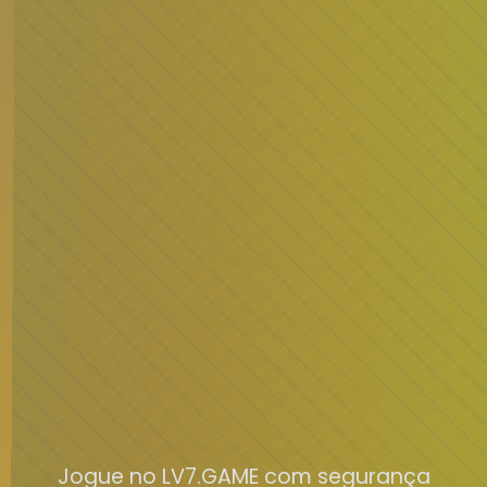
Jogue no LV7.GAME com segurança