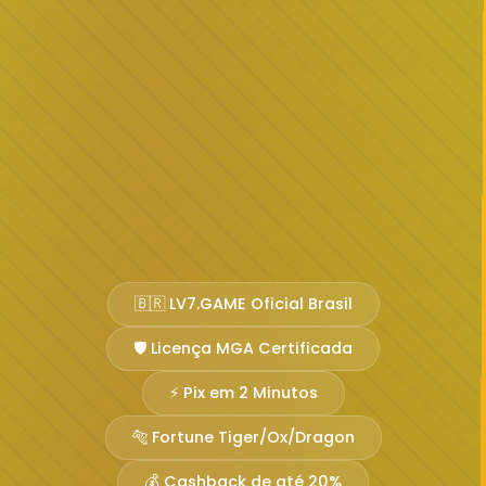
🇧🇷 LV7.GAME Oficial Brasil
🛡️ Licença MGA Certificada
⚡ Pix em 2 Minutos
🐅 Fortune Tiger/Ox/Dragon
💰 Cashback de até 20%